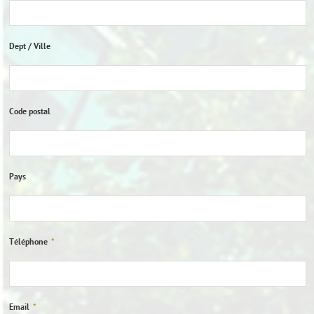
Dept / Ville
Code postal
Pays
Téléphone
*
Email
*