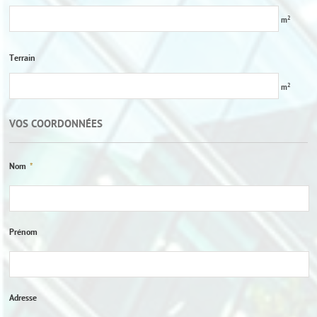
2
m
Terrain
2
m
VOS COORDONNÉES
Nom
*
Prénom
Adresse