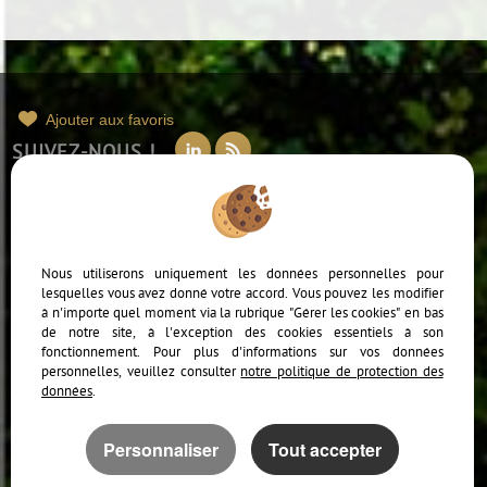
Ajouter aux favoris
SUIVEZ-NOUS !
Mentions Légales
Politique de protection des données
Gérer les cookies
PARTAGER :
Nous utiliserons uniquement les données personnelles pour
lesquelles vous avez donné votre accord. Vous pouvez les modifier
à n'importe quel moment via la rubrique "Gérer les cookies" en bas
de notre site, à l'exception des cookies essentiels à son
fonctionnement. Pour plus d'informations sur vos données
personnelles, veuillez consulter
notre politique de protection des
données
.
Afin de vous offrir un confort de lecture permanent, depuis votre PC, votre
tablette ou votre smartphone, notre site s’adapte automatiquement aux
différents types d'écrans
Personnaliser
Tout accepter
Logiciel transaction