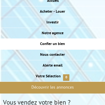
RECHERCHER UN BIEN
Accueil
US VOTRE RECHERCHE
Acheter
- Louer
NOS ACTUALITÉS
Investir
Notre agence
Confier
un bien
Nous
contacter
Alerte
email
Votre
Sélection
0
Découvrir les annonces
Vous vendez votre bien ?