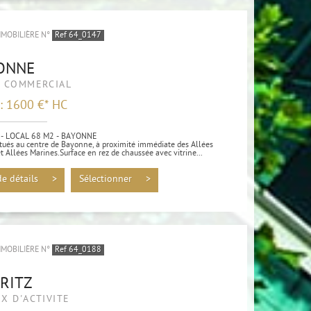
MMOBILIÈRE N°
Ref 64_0147
ONNE
L COMMERCIAL
 : 1600 €*
HC
 - LOCAL 68 M2 - BAYONNE
itués au centre de Bayonne, à proximité immédiate des Allées
 Allées Marines.Surface en rez de chaussée avec vitrine...
de détails >
Sélectionner >
MMOBILIÈRE N°
Ref 64_0188
RRITZ
X D'ACTIVITÉ