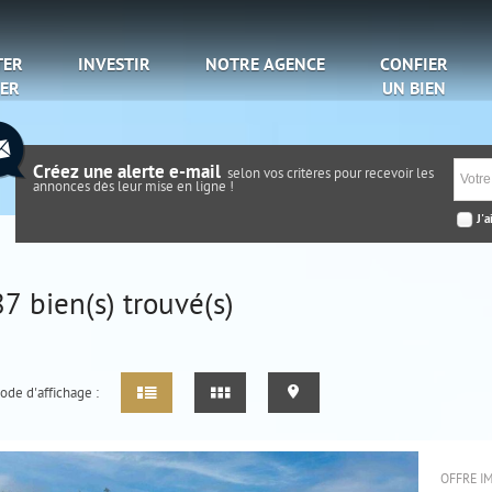
TER
INVESTIR
NOTRE AGENCE
CONFIER
UER
UN BIEN
Créez une alerte e-mail
selon vos critères pour recevoir les
annonces dès leur mise en ligne !
J'a
87
bien(s) trouvé(s)
ode d'affichage :
OFFRE I