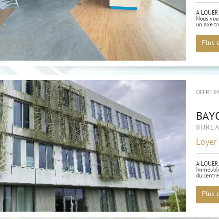
A LOUER
Nous vous
un axe tr
Plus 
OFFRE I
BAY
BURE
Loyer
A LOUER
Immeuble 
du centre
Plus 