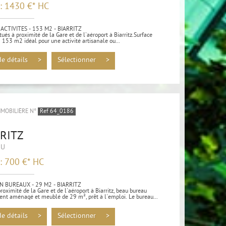
 : 1430 €*
HC
ACTIVITES - 153 M2 - BIARRITZ
tués à proximité de la Gare et de l'aéroport à Biarritz.Surface
 153 m2 idéal pour une activité artisanale ou...
de détails >
Sélectionner >
MMOBILIÈRE N°
Ref 64_0186
RRITZ
AU
 : 700 €*
HC
N BUREAUX - 29 M2 - BIARRITZ
proximité de la Gare et de l'aéroport à Biarritz, beau bureau
ent aménagé et meublé de 29 m², prêt à l'emploi. Le bureau...
de détails >
Sélectionner >