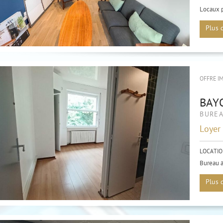
Locaux p
Bidart
Plus 
OFFRE I
BAY
BURE
Loyer
LOCATIO
Bureau à
deux pas
Plus 