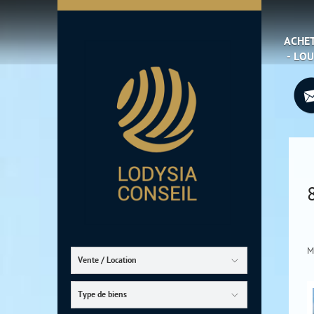
ACHE
ACCUEIL
- LO
M
Vente / Location
Type de biens