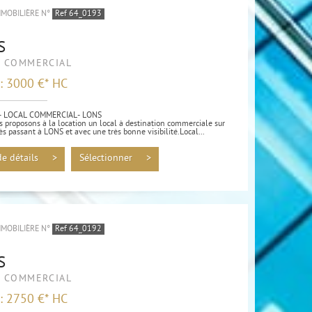
MMOBILIÈRE N°
Ref 64_0193
S
L COMMERCIAL
 : 3000 €*
HC
- LOCAL COMMERCIAL- LONS
 proposons à la location un local à destination commerciale sur
ès passant à LONS et avec une très bonne visibilité.Local...
de détails >
Sélectionner >
MMOBILIÈRE N°
Ref 64_0192
S
L COMMERCIAL
 : 2750 €*
HC