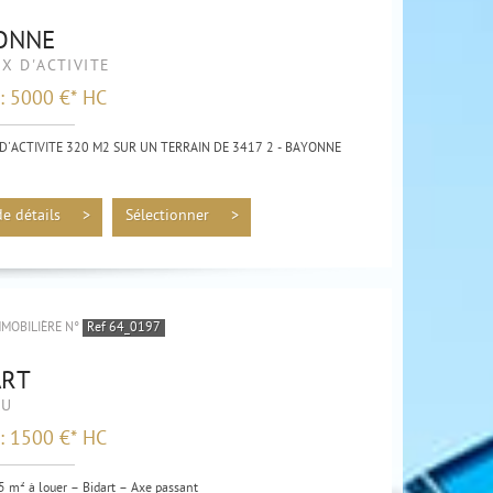
ONNE
X D'ACTIVITÉ
 : 5000 €*
HC
D'ACTIVITE 320 M2 SUR UN TERRAIN DE 3417 2 - BAYONNE
rofessionnels avec entrepôt et bureaux – Bayonne...
de détails >
Sélectionner >
MMOBILIÈRE N°
Ref 64_0197
ART
AU
 : 1500 €*
HC
5 m² à louer – Bidart – Axe passant