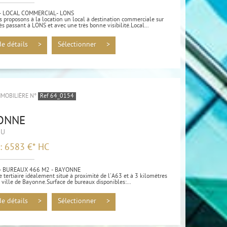
- LOCAL COMMERCIAL- LONS
 proposons à la location un local à destination commerciale sur
ès passant à LONS et avec une très bonne visibilité.Local...
de détails >
Sélectionner >
MMOBILIÈRE N°
Ref 64_0154
ONNE
AU
 : 6583 €*
HC
- BUREAUX 466 M2 - BAYONNE
tertiaire idéalement situé à proximité de l'A63 et à 3 kilomètres
 ville de Bayonne.Surface de bureaux disponibles:...
de détails >
Sélectionner >