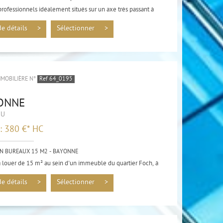
rofessionnels idéalement situés sur un
axe très passant à
de détails >
Sélectionner >
MMOBILIÈRE N°
Ref 64_0195
ONNE
AU
 : 380 €*
HC
N BUREAUX 15 M2 - BAYONNE
 louer de 15 m² au sein d'un immeuble du quartier Foch, à
 du cœur de...
de détails >
Sélectionner >