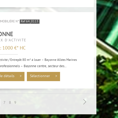
MMOBILIÈRE N°
Ref 64_0113
ONNE
X D'ACTIVITÉ
 : 1000 €*
HC
ctivité / Entrepôt 80 m² à louer – Bayonne Allées Marines
rofessionnels – Bayonne centre, secteur des...
de détails >
Sélectionner >
7
8
9