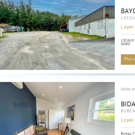
BAY
LOCAU
Loyer
LOCAUX 
NORD
Locaux p
Plus 
OFFRE I
BID
BURE
Loyer
Bureau 7