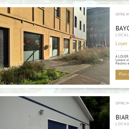
OFFRE I
BAY
LOCA
Loyer
A LOUER
Locaux s
Paulmy et
Plus 
OFFRE I
BIA
LOCAU