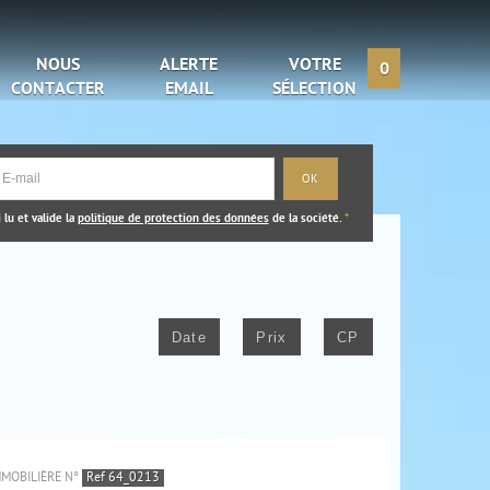
NOUS
ALERTE
VOTRE
0
CONTACTER
EMAIL
SÉLECTION
i lu et valide la
politique de protection des données
de la société.
*
Date
Prix
CP
MMOBILIÈRE N°
Ref 64_0213