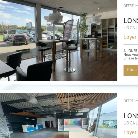
OFFRE I
LON
LOCA
Loyer
A LOUER
Nous vous
un axe tr
Plus 
OFFRE I
LON
LOCA
Loyer