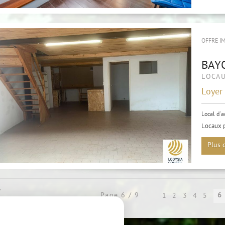
OFFRE I
BAY
LOCAU
Loyer
Local d'a
Locaux p
Plus 
6
Page 6 / 9
1
2
3
4
5